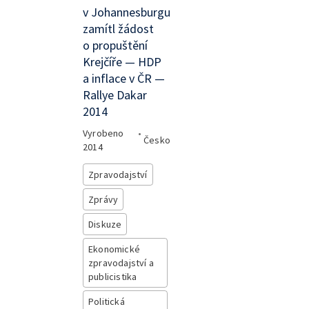
v Johannesburgu
zamítl žádost
o propuštění
Krejčíře — HDP
a inflace v ČR —
Rallye Dakar
2014
Vyrobeno
•
Česko
2014
Zpravodajství
Zprávy
Diskuze
Ekonomické
zpravodajství a
publicistika
Politická