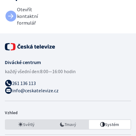
Otevřít
kontaktní
formulář
Divácké centrum
každý všední den:
8:00—16:00 hodin
261 136 113
info@ceskatelevize.cz
Vzhled
Světlý
Tmavý
Systém