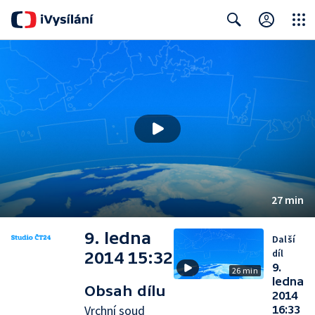
Close
Search
27 min
9. ledna
Další
díl
2014 15:32
9.
26 min
ledna
Obsah dílu
2014
Vrchní soud
16:33