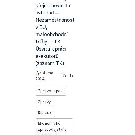
přejmenovat 17.
listopad —
Nezaměstnanost
v EU,
maloobchodní
tržby — TK
Úsvitu k práci
exekutorů
(záznam TK)
Vyrobeno
•
Česko
2014
Zpravodajství
Zprávy
Diskuze
Ekonomické
zpravodajství a