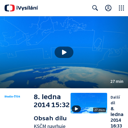
Close
Search
27 min
8. ledna
Další
díl
2014 15:32
8.
27 min
ledna
Obsah dílu
2014
KSČM navrhuje
16:33