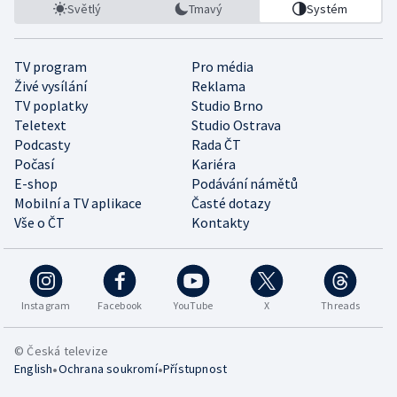
Světlý
Tmavý
Systém
TV program
Pro média
Živé vysílání
Reklama
TV poplatky
Studio Brno
Teletext
Studio Ostrava
Podcasty
Rada ČT
Počasí
Kariéra
E-shop
Podávání námětů
Mobilní a TV aplikace
Časté dotazy
Vše o ČT
Kontakty
Instagram
Facebook
YouTube
X
Threads
© Česká televize
•
•
English
Ochrana soukromí
Přístupnost