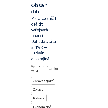
Obsah
dílu
MF chce snížit
deficit
veřejných
financí —
Dohoda státu
a NWR —
Jednání
o Ukrajině
Vyrobeno
•
Česko
2014
Zpravodajství
Zprávy
Diskuze
Ekonomické