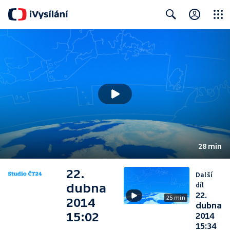
Close
Search
28 min
22.
Další
díl
dubna
22.
25 min
2014
dubna
15:02
2014
15:34