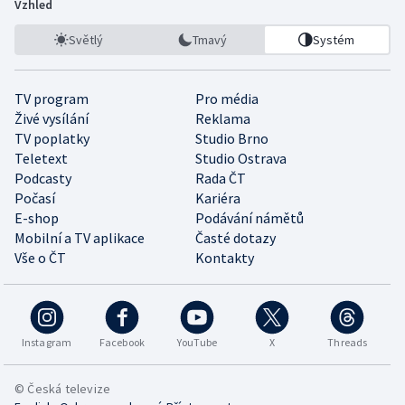
Vzhled
Světlý
Tmavý
Systém
TV program
Pro média
Živé vysílání
Reklama
TV poplatky
Studio Brno
Teletext
Studio Ostrava
Podcasty
Rada ČT
Počasí
Kariéra
E-shop
Podávání námětů
Mobilní a TV aplikace
Časté dotazy
Vše o ČT
Kontakty
Instagram
Facebook
YouTube
X
Threads
© Česká televize