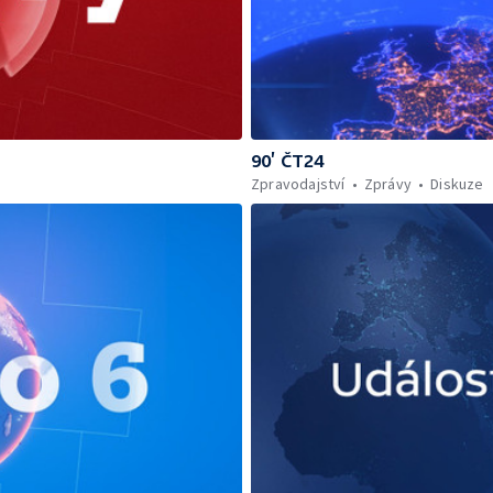
90’ ČT24
Zpravodajství
Zprávy
Diskuze