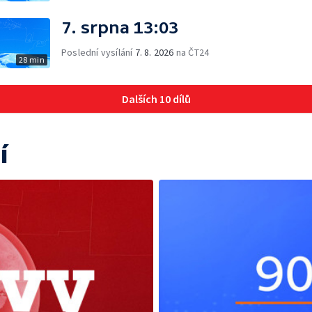
7. srpna 13:03
Poslední vysílání
7. 8. 2026
na ČT24
28 min
Dalších 10 dílů
í