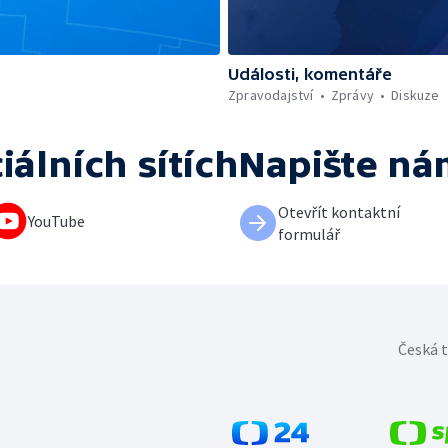
Události, komentáře
Zpravodajství
Zprávy
Diskuze
iálních sítích
Napište ná
Otevřít kontaktní
YouTube
formulář
Česká t