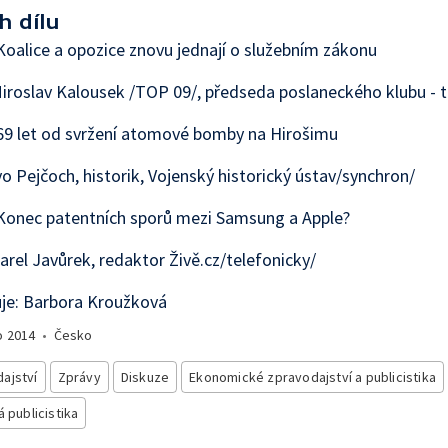
h dílu
oalice a opozice znovu jednají o služebním zákonu
iroslav Kalousek /TOP 09/, předseda poslaneckého klubu - 
69 let od svržení atomové bomby na Hirošimu
vo Pejčoch, historik, Vojenský historický ústav/synchron/
Konec patentních sporů mezi Samsung a Apple?
arel Javůrek, redaktor Živě.cz/telefonicky/
je: Barbora Kroužková
o
2014
•
Česko
ajství
Zprávy
Diskuze
Ekonomické zpravodajství a publicistika
á publicistika