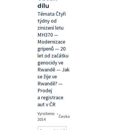
dílu
Témata Čtyři
týdny od
zmizení letu
MH370 —
Modernizace
gripenů — 20
let od začátku
genocidy ve
Rwandě — Jak
se žije ve
Rwandě? —
Prodej
a registrace
aut v ČR
Vyrobeno
•
Česko
2014