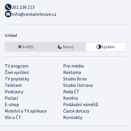
261 136 113
info@ceskatelevize.cz
Vzhled
Světlý
Tmavý
Systém
TV program
Pro média
Živé vysílání
Reklama
TV poplatky
Studio Brno
Teletext
Studio Ostrava
Podcasty
Rada ČT
Počasí
Kariéra
E-shop
Podávání námětů
Mobilní a TV aplikace
Časté dotazy
Vše o ČT
Kontakty