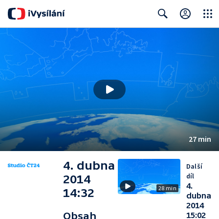
Close
Search
27 min
4. dubna
Další
díl
2014
4.
28 min
14:32
dubna
2014
Obsah
15:02