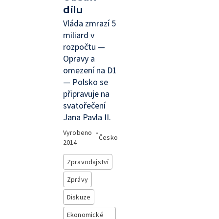
dílu
Vláda zmrazí 5
miliard v
rozpočtu —
Opravy a
omezení na D1
— Polsko se
připravuje na
svatořečení
Jana Pavla II.
Vyrobeno
•
Česko
2014
Zpravodajství
Zprávy
Diskuze
Ekonomické