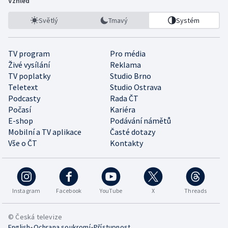
Vzhled
Světlý
Tmavý
Systém
TV program
Pro média
Živé vysílání
Reklama
TV poplatky
Studio Brno
Teletext
Studio Ostrava
Podcasty
Rada ČT
Počasí
Kariéra
E-shop
Podávání námětů
Mobilní a TV aplikace
Časté dotazy
Vše o ČT
Kontakty
Instagram
Facebook
YouTube
X
Threads
© Česká televize
•
•
English
Ochrana soukromí
Přístupnost