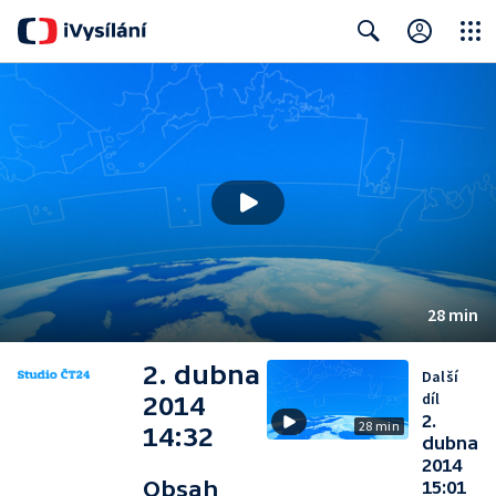
Close
Search
28 min
2. dubna
Další
díl
2014
2.
28 min
14:32
dubna
2014
Obsah
15:01