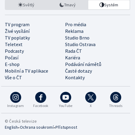
Světlý
Tmavý
Systém
TV program
Pro média
Živé vysílání
Reklama
TV poplatky
Studio Brno
Teletext
Studio Ostrava
Podcasty
Rada ČT
Počasí
Kariéra
E-shop
Podávání námětů
Mobilní a TV aplikace
Časté dotazy
Vše o ČT
Kontakty
Instagram
Facebook
YouTube
X
Threads
© Česká televize
•
•
English
Ochrana soukromí
Přístupnost