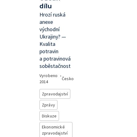
dílu
Hrozí ruská
anexe
východní
Ukrajiny? —
Kvalita
potravin
a potravinová
soběstačnost
Vyrobeno
•
Česko
2014
Zpravodajství
Zprávy
Diskuze
Ekonomické
zpravodajství