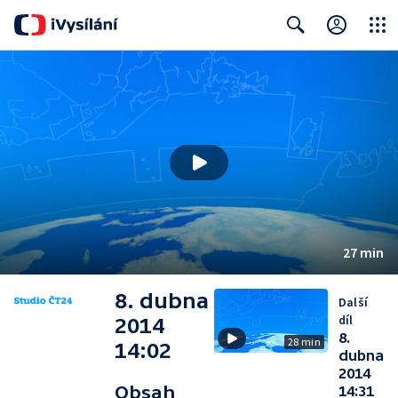
Close
Search
27 min
8. dubna
Další
díl
2014
8.
28 min
14:02
dubna
2014
Obsah
14:31