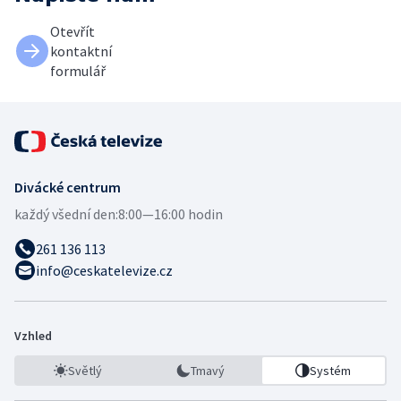
Otevřít
kontaktní
formulář
Divácké centrum
každý všední den:
8:00—16:00 hodin
261 136 113
info@ceskatelevize.cz
Vzhled
Světlý
Tmavý
Systém