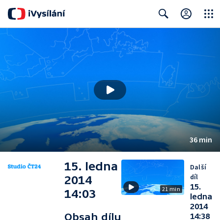
Close
Search
36 min
15. ledna
Další
díl
2014
15.
21 min
14:03
ledna
2014
Obsah dílu
14:38