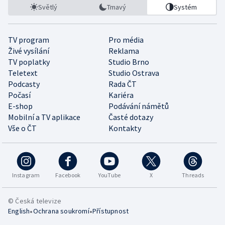
Světlý
Tmavý
Systém
TV program
Pro média
Živé vysílání
Reklama
TV poplatky
Studio Brno
Teletext
Studio Ostrava
Podcasty
Rada ČT
Počasí
Kariéra
E-shop
Podávání námětů
Mobilní a TV aplikace
Časté dotazy
Vše o ČT
Kontakty
Instagram
Facebook
YouTube
X
Threads
© Česká televize
•
•
English
Ochrana soukromí
Přístupnost