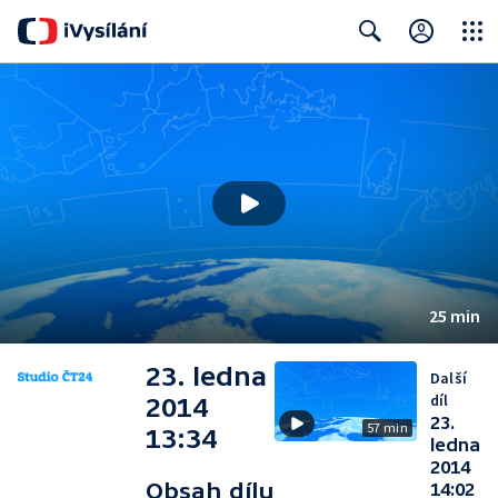
Close
Search
25 min
23. ledna
Další
díl
2014
23.
57 min
13:34
ledna
2014
Obsah dílu
14:02