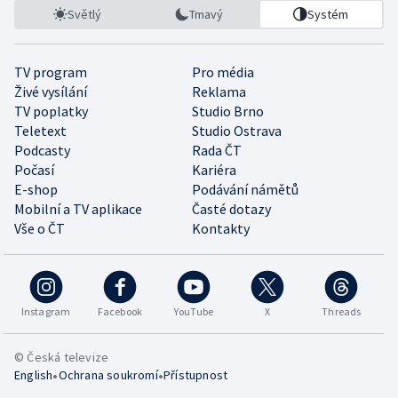
Světlý
Tmavý
Systém
TV program
Pro média
Živé vysílání
Reklama
TV poplatky
Studio Brno
Teletext
Studio Ostrava
Podcasty
Rada ČT
Počasí
Kariéra
E-shop
Podávání námětů
Mobilní a TV aplikace
Časté dotazy
Vše o ČT
Kontakty
Instagram
Facebook
YouTube
X
Threads
© Česká televize
•
•
English
Ochrana soukromí
Přístupnost