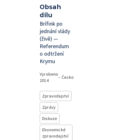
Obsah
dílu
Brífink po
jednání vlády
(živě) —
Referendum
o odtržení
Krymu
Vyrobeno
•
Česko
2014
Zpravodajství
Zprávy
Diskuze
Ekonomické
zpravodajství