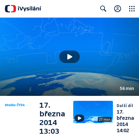
Close
Search
56 min
17.
Další díl
17.
března
března
27 min
2014
2014
13:03
14:02