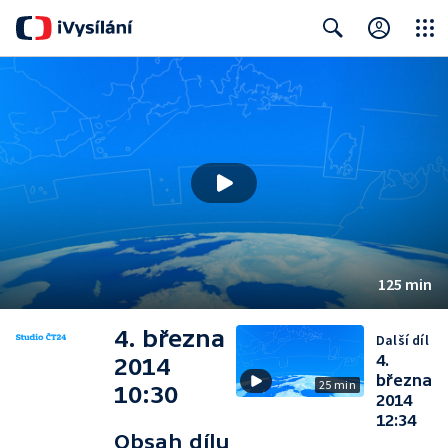
Close
Search
125 min
4. března
Další díl
4.
2014
března
25 min
10:30
2014
12:34
Obsah dílu