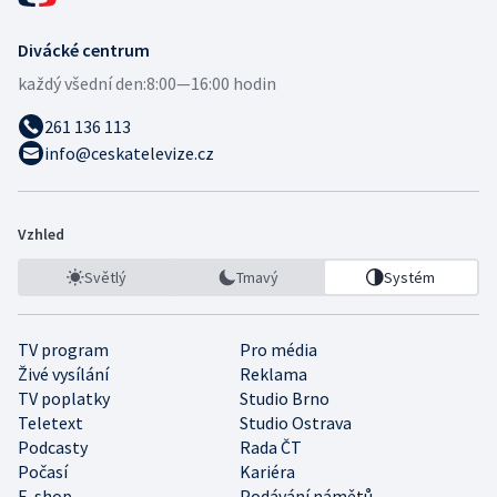
Divácké centrum
každý všední den:
8:00—16:00 hodin
261 136 113
info@ceskatelevize.cz
Vzhled
Světlý
Tmavý
Systém
TV program
Pro média
Živé vysílání
Reklama
TV poplatky
Studio Brno
Teletext
Studio Ostrava
Podcasty
Rada ČT
Počasí
Kariéra
E-shop
Podávání námětů