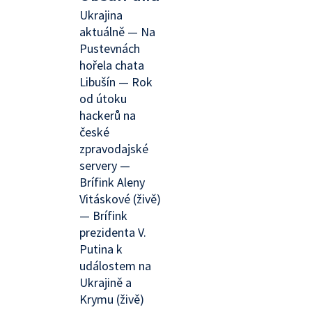
Ukrajina
aktuálně — Na
Pustevnách
hořela chata
Libušín — Rok
od útoku
hackerů na
české
zpravodajské
servery —
Brífink Aleny
Vitáskové (živě)
— Brífink
prezidenta V.
Putina k
událostem na
Ukrajině a
Krymu (živě)