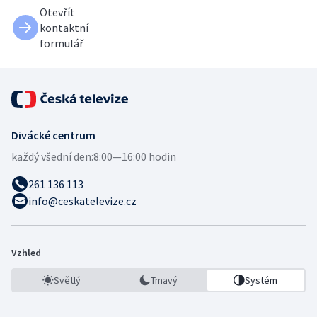
Otevřít
kontaktní
formulář
Divácké centrum
každý všední den:
8:00—16:00 hodin
261 136 113
info@ceskatelevize.cz
Vzhled
Světlý
Tmavý
Systém