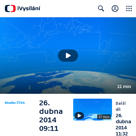
Close
Search
21 min
26.
Další
díl
dubna
26.
17 min
2014
dubna
09:11
2014
11:32