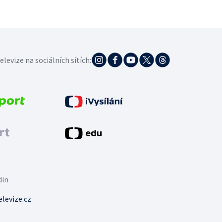
elevize na sociálních sítích:
din
levize.cz