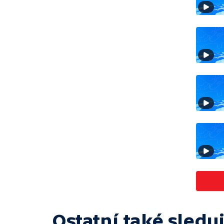
Ostatní také sleduj