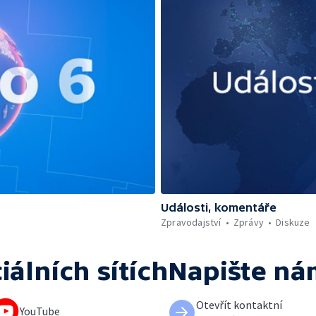
Události, komentáře
Zpravodajství
Zprávy
Diskuze
iálních sítích
Napište ná
Otevřít kontaktní
YouTube