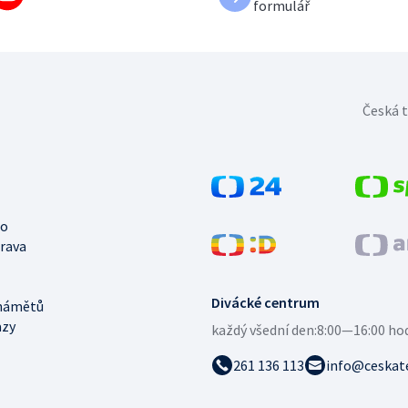
formulář
Česká t
no
trava
Divácké centrum
námětů
azy
každý všední den:
8:00—16:00 ho
261 136 113
info@ceskate