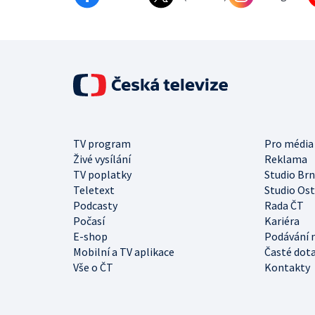
TV program
Pro média
Živé vysílání
Reklama
TV poplatky
Studio Br
Teletext
Studio Os
Podcasty
Rada ČT
Počasí
Kariéra
E-shop
Podávání 
Mobilní a TV aplikace
Časté dot
Vše o ČT
Kontakty