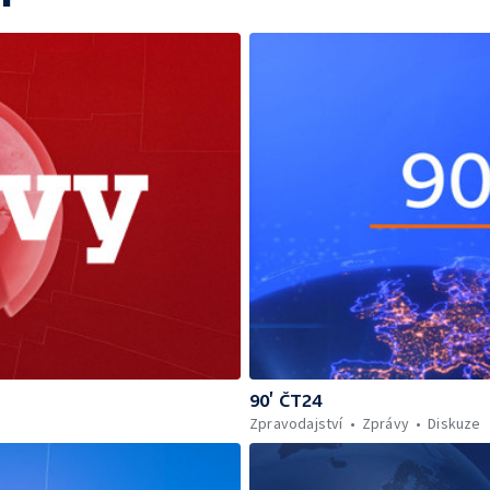
90’ ČT24
Zpravodajství
Zprávy
Diskuze