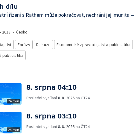
h dílu
stní řízení s Rathem může pokračovat, nechrání jej imunita
o
2013
•
Česko
ajství
Zprávy
Diskuze
Ekonomické zpravodajství a publicistika
á publicistika
8. srpna 04:10
Poslední vysílání
8. 8. 2026
na ČT24
24 min
8. srpna 03:10
Poslední vysílání
8. 8. 2026
na ČT24
24 min