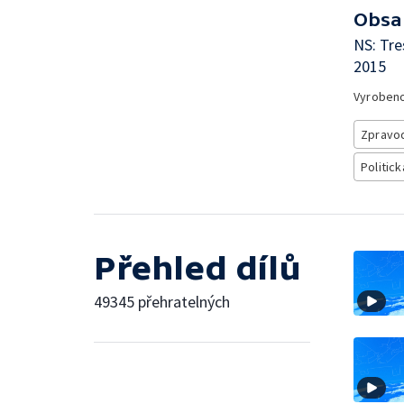
Obsa
NS: Tre
2015
Vyroben
Zpravod
Politick
Přehled dílů
49345 přehratelných