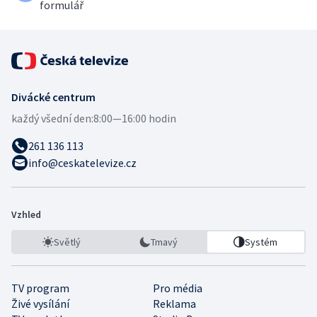
formulář
Divácké centrum
každý všední den:
8:00—16:00 hodin
261 136 113
info@ceskatelevize.cz
Vzhled
Světlý
Tmavý
Systém
TV program
Pro média
Živé vysílání
Reklama