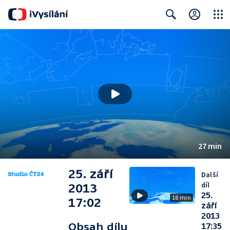
Close
Search
27 min
25. září
Další
díl
2013
25.
18 min
17:02
září
2013
Obsah dílu
17:35