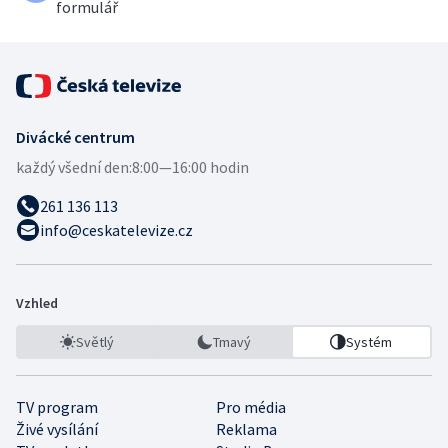
formulář
Divácké centrum
každý všední den:
8:00—16:00 hodin
261 136 113
info@ceskatelevize.cz
Vzhled
Světlý
Tmavý
Systém
TV program
Pro média
Živé vysílání
Reklama