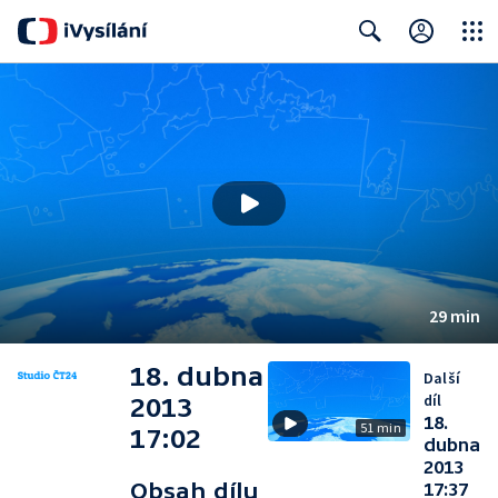
Close
Search
29 min
18. dubna
Další
díl
2013
18.
51 min
17:02
dubna
2013
Obsah dílu
17:37