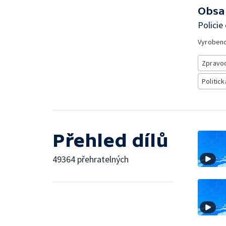
Obsa
Policie
Vyroben
Zpravod
Politick
Přehled dílů
49364 přehratelných