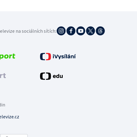
elevize na sociálních sítích:
din
levize.cz