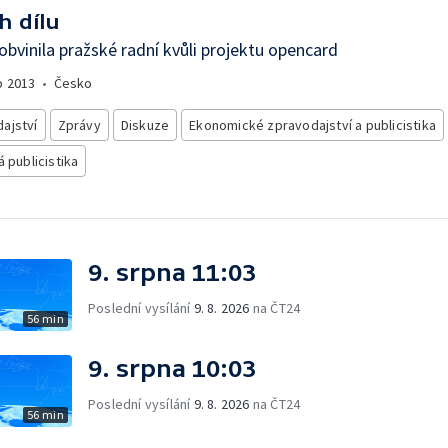
h dílu
 obvinila pražské radní kvůli projektu opencard
o
2013
•
Česko
ajství
Zprávy
Diskuze
Ekonomické zpravodajství a publicistika
á publicistika
9. srpna 11:03
Poslední vysílání
9. 8. 2026
na ČT24
56 min
9. srpna 10:03
Poslední vysílání
9. 8. 2026
na ČT24
56 min