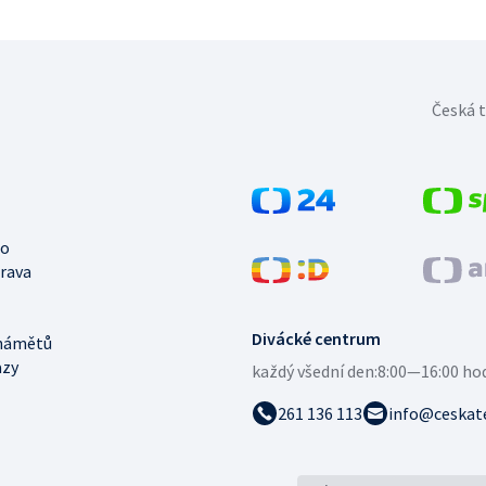
Česká t
no
trava
Divácké centrum
námětů
azy
každý všední den:
8:00—16:00 ho
261 136 113
info@ceskate