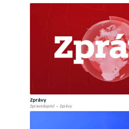
Zprávy
Zpravodajství
Zprávy