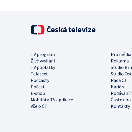
TV program
Pro média
Živé vysílání
Reklama
TV poplatky
Studio Br
Teletext
Studio Os
Podcasty
Rada ČT
Počasí
Kariéra
E-shop
Podávání 
Mobilní a TV aplikace
Časté dot
Vše o ČT
Kontakty