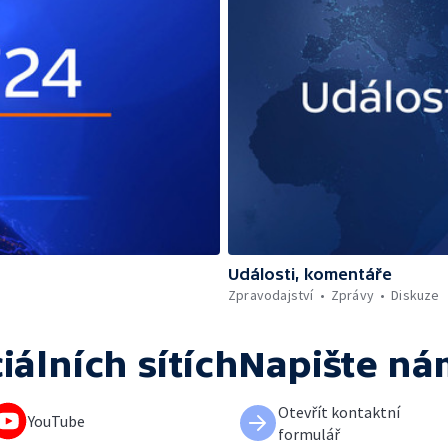
Události, komentáře
Zpravodajství
Zprávy
Diskuze
iálních sítích
Napište ná
Otevřít kontaktní
YouTube
formulář