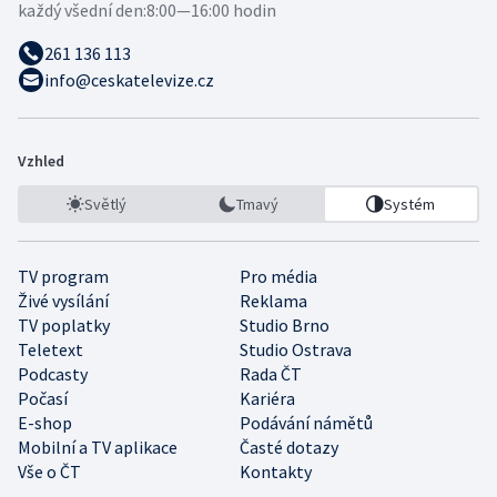
každý všední den:
8:00—16:00 hodin
261 136 113
info@ceskatelevize.cz
Vzhled
Světlý
Tmavý
Systém
TV program
Pro média
Živé vysílání
Reklama
TV poplatky
Studio Brno
Teletext
Studio Ostrava
Podcasty
Rada ČT
Počasí
Kariéra
E-shop
Podávání námětů
Mobilní a TV aplikace
Časté dotazy
Vše o ČT
Kontakty