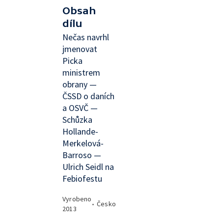
Obsah
dílu
Nečas navrhl
jmenovat
Picka
ministrem
obrany —
ČSSD o daních
a OSVČ —
Schůzka
Hollande-
Merkelová-
Barroso —
Ulrich Seidl na
Febiofestu
Vyrobeno
•
Česko
2013