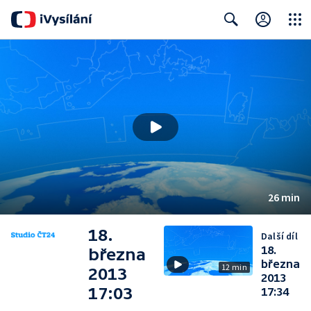
Close
Search
26 min
18.
Další díl
18.
března
března
12 min
2013
2013
17:03
17:34