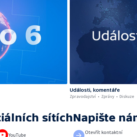
Události, komentáře
Zpravodajství
Zprávy
Diskuze
iálních sítích
Napište ná
Otevřít kontaktní
YouTube