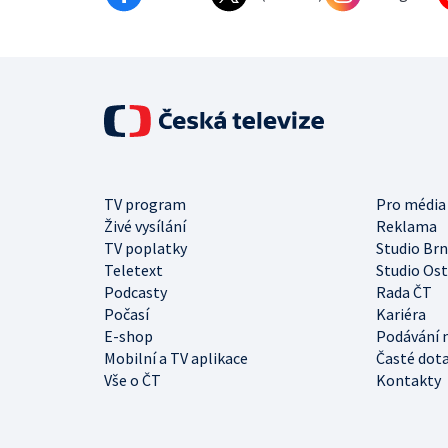
TV program
Pro média
Živé vysílání
Reklama
TV poplatky
Studio Br
Teletext
Studio Os
Podcasty
Rada ČT
Počasí
Kariéra
E-shop
Podávání 
Mobilní a TV aplikace
Časté dot
Vše o ČT
Kontakty