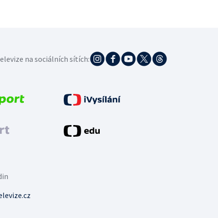
elevize na sociálních sítích:
din
levize.cz