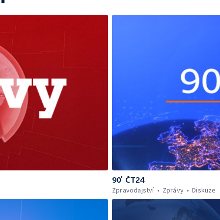
90’ ČT24
Zpravodajství
Zprávy
Diskuze