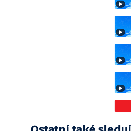
Ostatní také sleduj