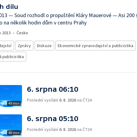
h dílu
013 — Soud rozhodl o propuštění Kláry Mauerové — Asi 200 
o na několik hodin dům v centru Prahy
o
2013
•
Česko
ajství
Zprávy
Diskuze
Ekonomické zpravodajství a publicistika
á publicistika
6. srpna 06:10
Poslední vysílání
6. 8. 2026
na ČT24
49 min
6. srpna 05:10
Poslední vysílání
6. 8. 2026
na ČT24
48 min