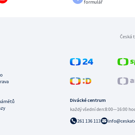
formulář
Česká t
no
trava
Divácké centrum
námětů
azy
každý všední den:
8:00—16:00 ho
261 136 113
info@ceskate