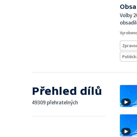
Obsa
Volby 2
obsadil
Vyroben
Zpravod
Politick
Přehled dílů
49309 přehratelných