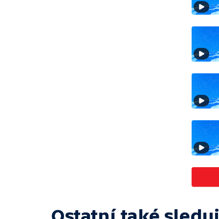
Ostatní také sleduj