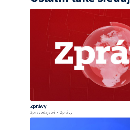
Zprávy
Zpravodajství
Zprávy