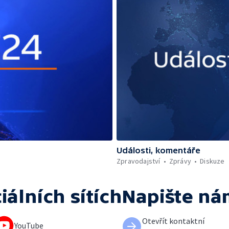
Události, komentáře
Zpravodajství
Zprávy
Diskuze
iálních sítích
Napište ná
Otevřít kontaktní
YouTube