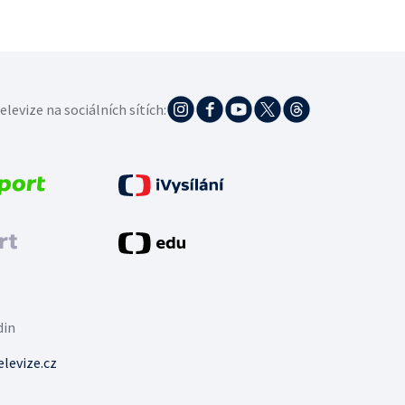
elevize na sociálních sítích:
din
levize.cz