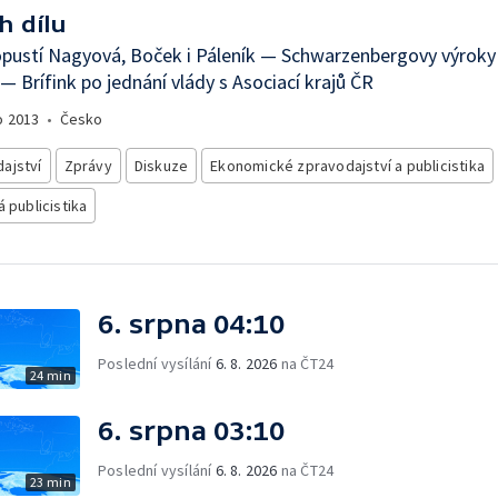
h dílu
pustí Nagyová, Boček i Páleník — Schwarzenbergovy výrok
— Brífink po jednání vlády s Asociací krajů ČR
o
2013
•
Česko
ajství
Zprávy
Diskuze
Ekonomické zpravodajství a publicistika
á publicistika
6. srpna 04:10
Poslední vysílání
6. 8. 2026
na ČT24
24 min
6. srpna 03:10
Poslední vysílání
6. 8. 2026
na ČT24
23 min