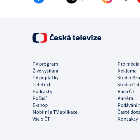
TV program
Pro média
Živé vysílání
Reklama
TV poplatky
Studio Br
Teletext
Studio Os
Podcasty
Rada ČT
Počasí
Kariéra
E-shop
Podávání 
Mobilní a TV aplikace
Časté dot
Vše o ČT
Kontakty