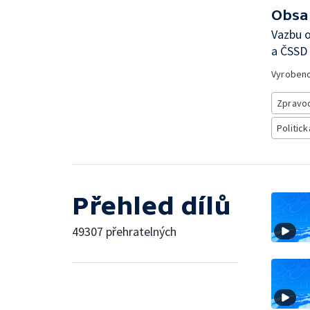
Obsa
Vazbu o
a ČSSD 
Vyroben
Zpravod
Politick
Přehled dílů
49307 přehratelných