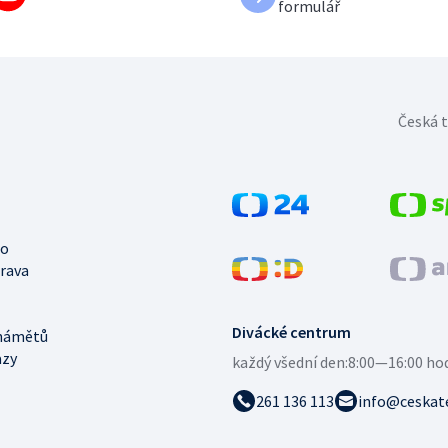
formulář
Česká t
no
trava
Divácké centrum
námětů
azy
každý všední den:
8:00—16:00 ho
261 136 113
info@ceskate