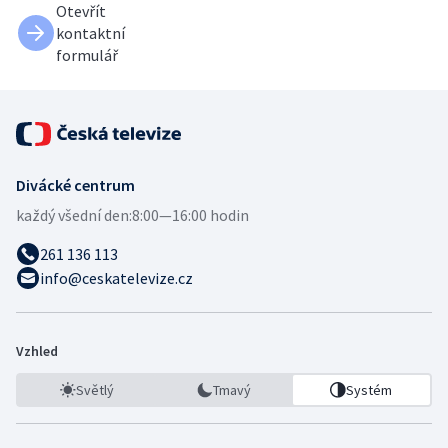
Otevřít
kontaktní
formulář
Divácké centrum
každý všední den:
8:00—16:00 hodin
261 136 113
info@ceskatelevize.cz
Vzhled
Světlý
Tmavý
Systém