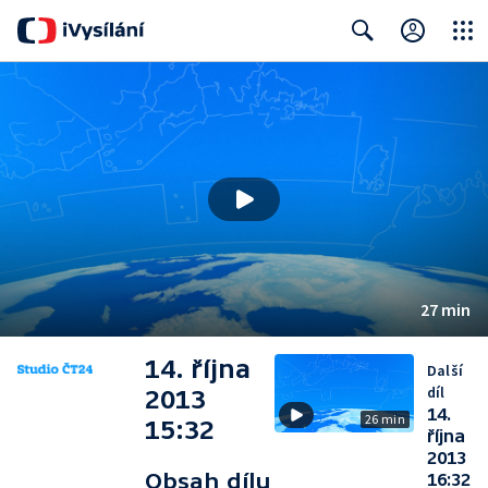
Close
Search
27 min
14. října
Další
díl
2013
14.
26 min
15:32
října
2013
Obsah dílu
16:32