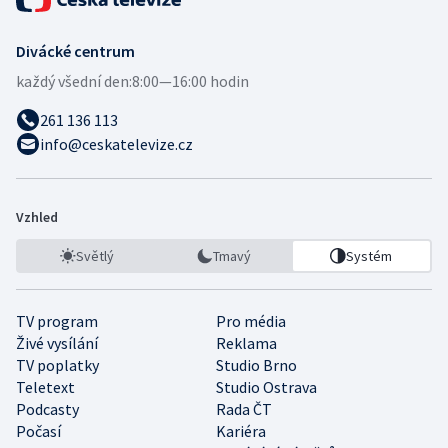
Divácké centrum
každý všední den:
8:00—16:00 hodin
261 136 113
info@ceskatelevize.cz
Vzhled
Světlý
Tmavý
Systém
TV program
Pro média
Živé vysílání
Reklama
TV poplatky
Studio Brno
Teletext
Studio Ostrava
Podcasty
Rada ČT
Počasí
Kariéra