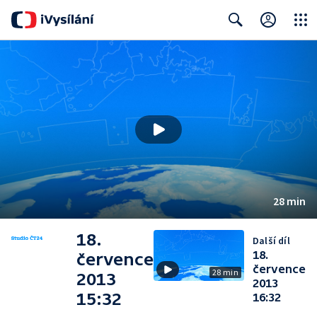
Close
Search
28 min
18.
Další díl
18.
července
července
28 min
2013
2013
15:32
16:32