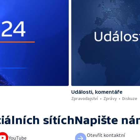
Události, komentáře
Zpravodajství
Zprávy
Diskuze
iálních sítích
Napište ná
Otevřít kontaktní
YouTube