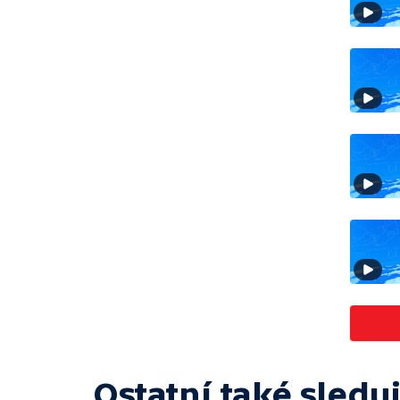
Ostatní také sleduj