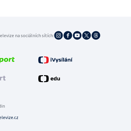
elevize na sociálních sítích:
din
levize.cz