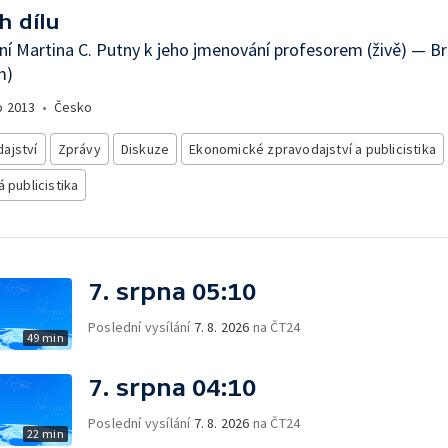
h dílu
ní Martina C. Putny k jeho jmenování profesorem (živě) — Br
m)
o
2013
•
Česko
ajství
Zprávy
Diskuze
Ekonomické zpravodajství a publicistika
á publicistika
7. srpna 05:10
Poslední vysílání
7. 8. 2026
na ČT24
49 min
7. srpna 04:10
Poslední vysílání
7. 8. 2026
na ČT24
22 min