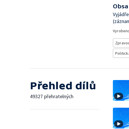
Obsa
Vyjádře
(zázna
Vyroben
Zpravod
Politick
Přehled dílů
49327 přehratelných