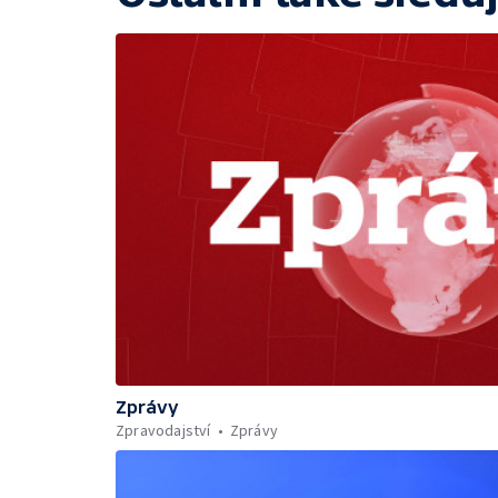
Zprávy
Zpravodajství
Zprávy