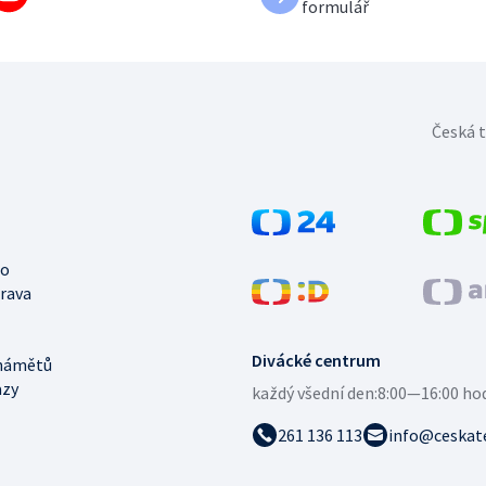
formulář
Česká t
no
trava
Divácké centrum
námětů
azy
každý všední den:
8:00—16:00 ho
261 136 113
info@ceskate