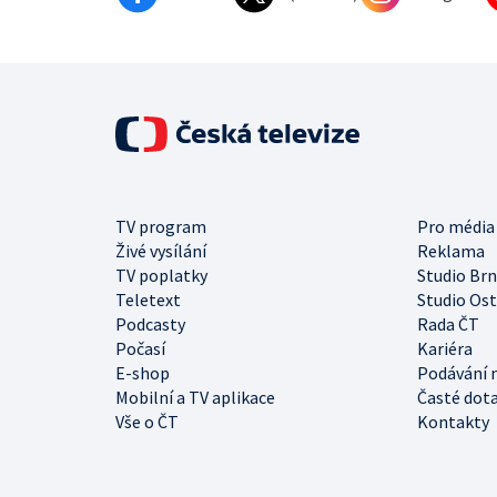
TV program
Pro média
Živé vysílání
Reklama
TV poplatky
Studio Br
Teletext
Studio Os
Podcasty
Rada ČT
Počasí
Kariéra
E-shop
Podávání 
Mobilní a TV aplikace
Časté dot
Vše o ČT
Kontakty