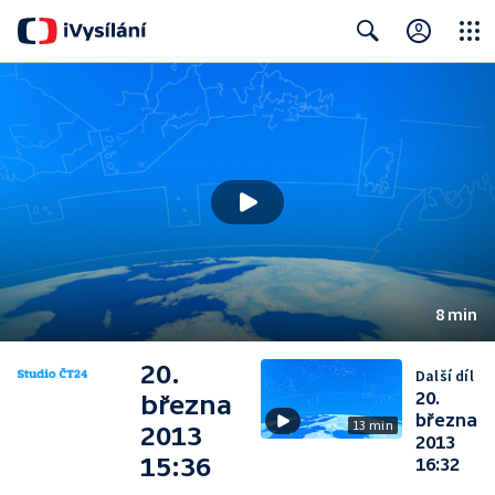
Close
Search
8 min
20.
Další díl
20.
března
března
13 min
2013
2013
15:36
16:32