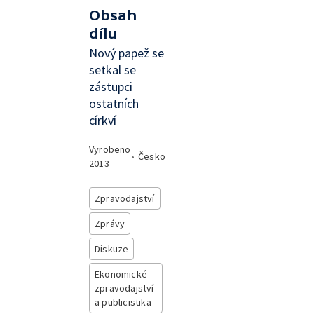
Obsah
dílu
Nový papež se
setkal se
zástupci
ostatních
církví
Vyrobeno
•
Česko
2013
Zpravodajství
Zprávy
Diskuze
Ekonomické
zpravodajství
a publicistika