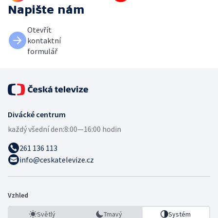
Napište nám
Otevřít
kontaktní
formulář
Divácké centrum
každý všední den:
8:00—16:00 hodin
261 136 113
info@ceskatelevize.cz
Vzhled
Světlý
Tmavý
Systém