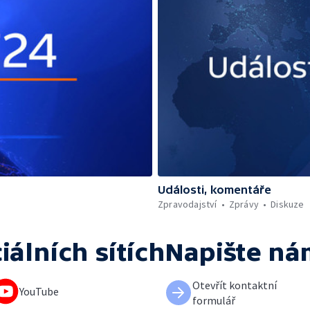
Události, komentáře
Zpravodajství
Zprávy
Diskuze
iálních sítích
Napište ná
Otevřít kontaktní
YouTube
formulář