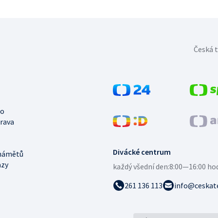
Česká t
no
trava
Divácké centrum
námětů
azy
každý všední den:
8:00—16:00 ho
261 136 113
info@ceskate