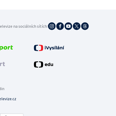
elevize na sociálních sítích:
din
levize.cz