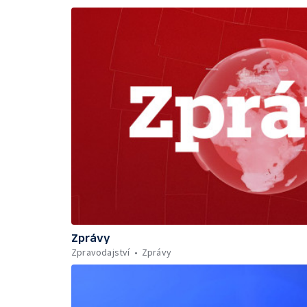
Zprávy
Zpravodajství
Zprávy