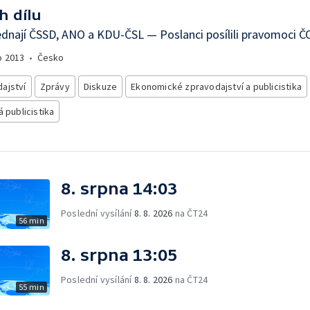
h dílu
ednají ČSSD, ANO a KDU-ČSL — Poslanci posílili pravomoci Č
o
2013
•
Česko
ajství
Zprávy
Diskuze
Ekonomické zpravodajství a publicistika
á publicistika
8. srpna 14:03
Poslední vysílání
8. 8. 2026
na ČT24
56 min
8. srpna 13:05
Poslední vysílání
8. 8. 2026
na ČT24
55 min