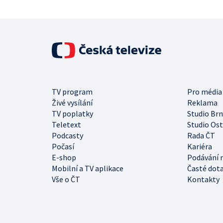
TV program
Pro média
Živé vysílání
Reklama
TV poplatky
Studio Br
Teletext
Studio Os
Podcasty
Rada ČT
Počasí
Kariéra
E-shop
Podávání 
Mobilní a TV aplikace
Časté dot
Vše o ČT
Kontakty