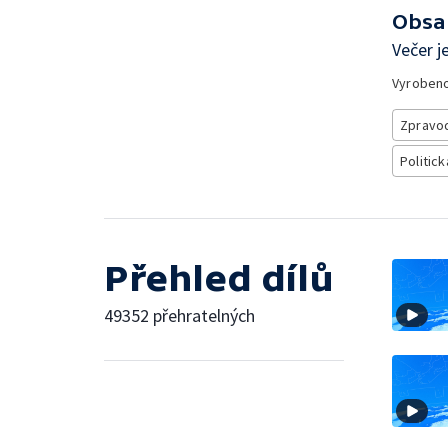
Obsa
Večer j
Vyroben
Zpravod
Politick
Přehled dílů
49352 přehratelných