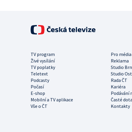
TV program
Pro média
Živé vysílání
Reklama
TV poplatky
Studio Br
Teletext
Studio Os
Podcasty
Rada ČT
Počasí
Kariéra
E-shop
Podávání 
Mobilní a TV aplikace
Časté dot
Vše o ČT
Kontakty