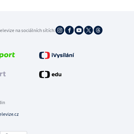
elevize na sociálních sítích:
din
levize.cz