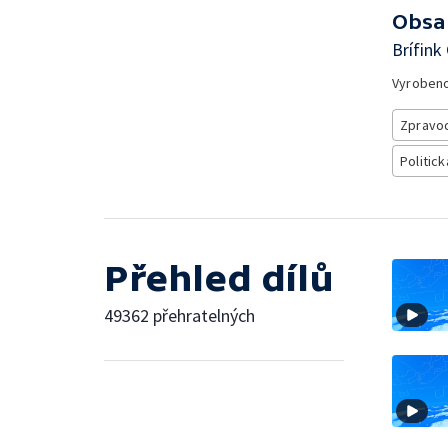
Obsa
Brífink
Vyroben
Zpravod
Politick
Přehled dílů
49362 přehratelných