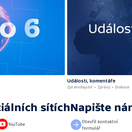
Události, komentáře
Zpravodajství
Zprávy
Diskuze
iálních sítích
Napište ná
Otevřít kontaktní
YouTube
formulář