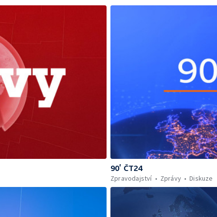
90’ ČT24
Zpravodajství
Zprávy
Diskuze