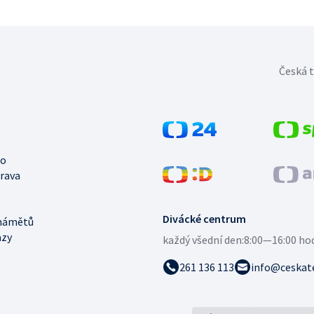
Česká t
no
trava
Divácké centrum
námětů
azy
každý všední den:
8:00—16:00 ho
261 136 113
info@ceskate