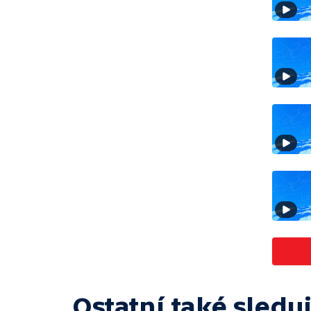
Ostatní také sleduj