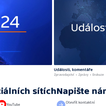
Události, komentáře
Zpravodajství
Zprávy
Diskuze
iálních sítích
Napište ná
Otevřít kontaktní
YouTube