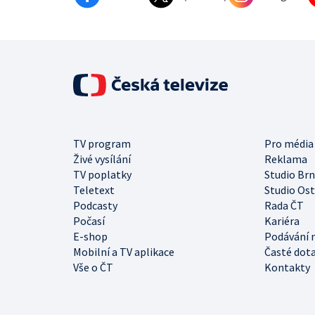
TV program
Pro média
Živé vysílání
Reklama
TV poplatky
Studio Br
Teletext
Studio Os
Podcasty
Rada ČT
Počasí
Kariéra
E-shop
Podávání 
Mobilní a TV aplikace
Časté dot
Vše o ČT
Kontakty