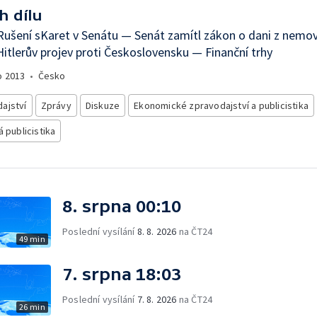
h dílu
ušení sKaret v Senátu — Senát zamítl zákon o dani z nemov
Hitlerův projev proti Československu — Finanční trhy
o
2013
•
Česko
ajství
Zprávy
Diskuze
Ekonomické zpravodajství a publicistika
á publicistika
8. srpna 00:10
Poslední vysílání
8. 8. 2026
na ČT24
49 min
7. srpna 18:03
Poslední vysílání
7. 8. 2026
na ČT24
26 min