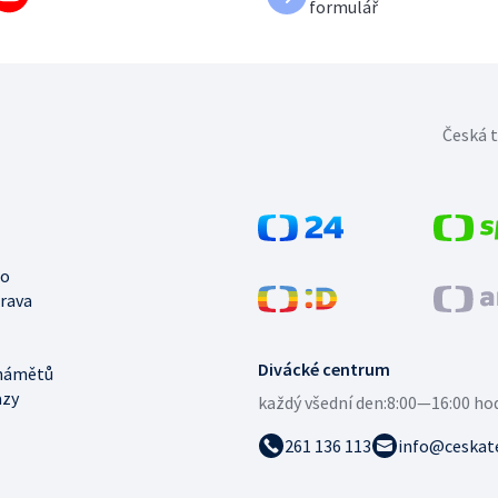
formulář
Česká t
no
trava
Divácké centrum
námětů
azy
každý všední den:
8:00—16:00 ho
261 136 113
info@ceskate