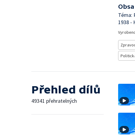
Obsa
Téma: R
1938 - 
Vyroben
Zpravod
Politick
Přehled dílů
49341 přehratelných