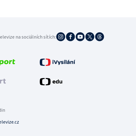
elevize na sociálních sítích:
din
levize.cz