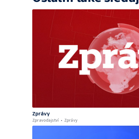
Zprávy
Zpravodajství
Zprávy