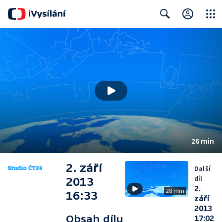
Close
Search
26 min
2. září
Další
díl
2013
2.
28 min
16:33
září
2013
Obsah dílu
17:02