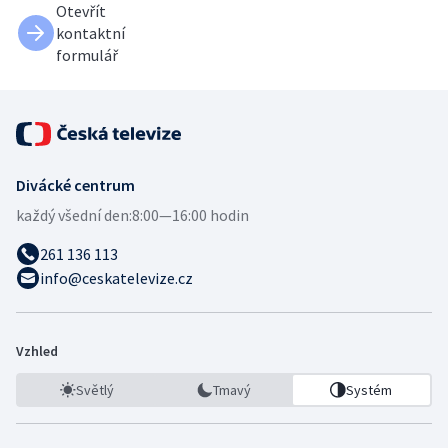
Otevřít
kontaktní
formulář
Divácké centrum
každý všední den:
8:00—16:00 hodin
261 136 113
info@ceskatelevize.cz
Vzhled
Světlý
Tmavý
Systém