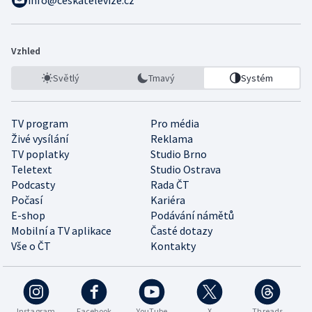
info@ceskatelevize.cz
Vzhled
Světlý
Tmavý
Systém
TV program
Pro média
Živé vysílání
Reklama
TV poplatky
Studio Brno
Teletext
Studio Ostrava
Podcasty
Rada ČT
Počasí
Kariéra
E-shop
Podávání námětů
Mobilní a TV aplikace
Časté dotazy
Vše o ČT
Kontakty
Instagram
Facebook
YouTube
X
Threads