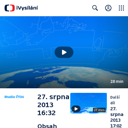
Close
Search
28 min
27. srpna
Další
díl
2013
27.
27 min
16:32
srpna
2013
Obsah
17:02