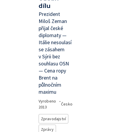
dílu
Prezident
Miloš Zeman
přijal české
diplomaty —
Itálie nesoulasí
se zásahem
v Sýrii bez
souhlasu OSN
— Cena ropy
Brent na
půlnočním
maximu
Vyrobeno
•
Česko
2013
Zpravodajství
Zprávy