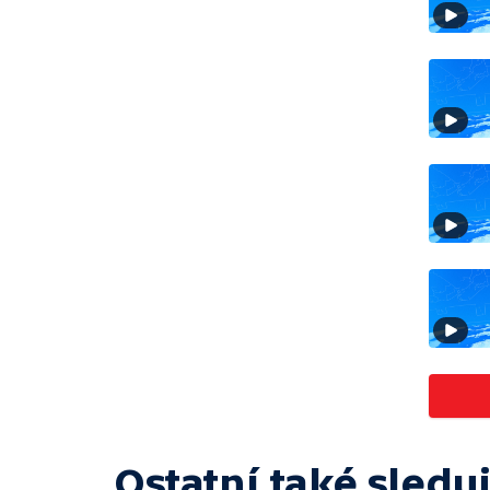
Ostatní také sleduj