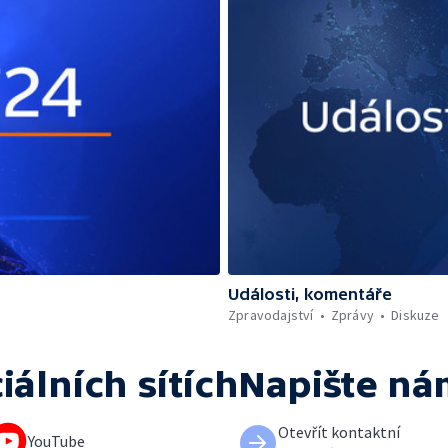
Události, komentáře
Zpravodajství
Zprávy
Diskuze
iálních sítích
Napište ná
Otevřít kontaktní
YouTube