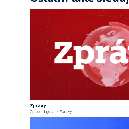
Zprávy
Zpravodajství
Zprávy