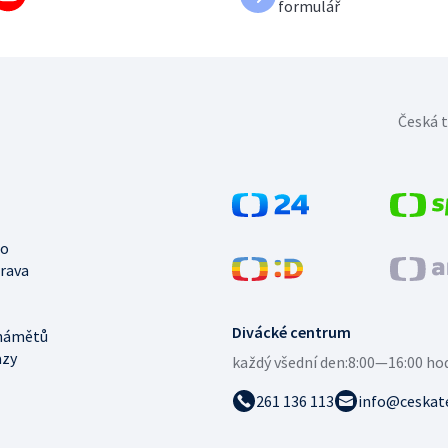
formulář
Česká t
no
trava
Divácké centrum
námětů
azy
každý všední den:
8:00—16:00 ho
261 136 113
info@ceskate