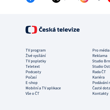
TV program
Pro média
Živé vysílání
Reklama
TV poplatky
Studio Br
Teletext
Studio Os
Podcasty
Rada ČT
Počasí
Kariéra
E-shop
Podávání 
Mobilní a TV aplikace
Časté dot
Vše o ČT
Kontakty