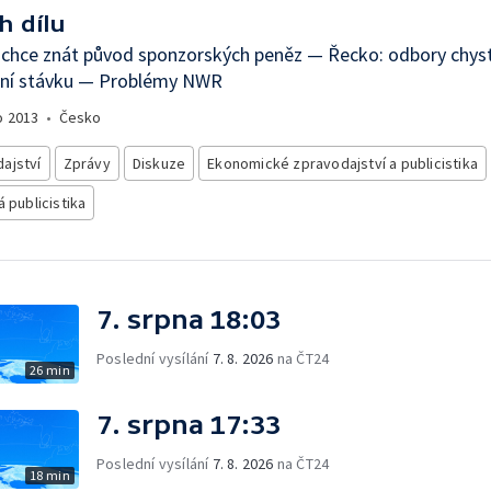
h dílu
 chce znát původ sponzorských peněz — Řecko: odbory chyst
lní stávku — Problémy NWR
o
2013
•
Česko
ajství
Zprávy
Diskuze
Ekonomické zpravodajství a publicistika
á publicistika
7. srpna 18:03
Poslední vysílání
7. 8. 2026
na ČT24
26 min
7. srpna 17:33
Poslední vysílání
7. 8. 2026
na ČT24
18 min