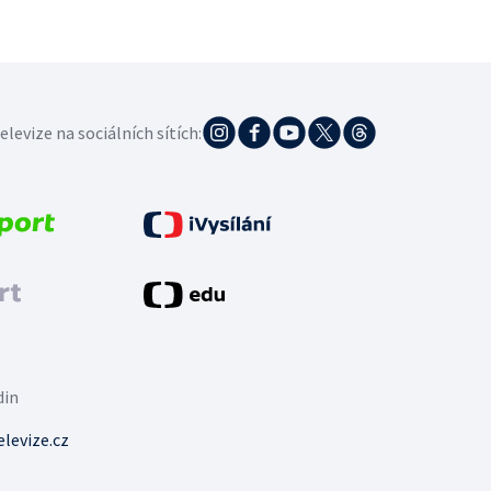
elevize na sociálních sítích:
din
levize.cz