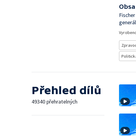
Obsa
Fischer
generá
Vyroben
Zpravod
Politick
Přehled dílů
49340 přehratelných