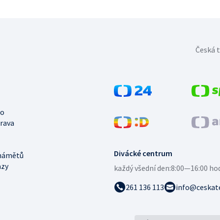
Česká t
no
trava
Divácké centrum
námětů
azy
každý všední den:
8:00—16:00 ho
261 136 113
info@ceskate