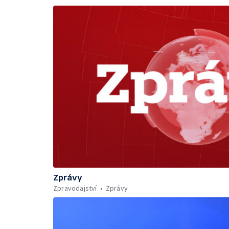
Zprávy
Zpravodajství
Zprávy