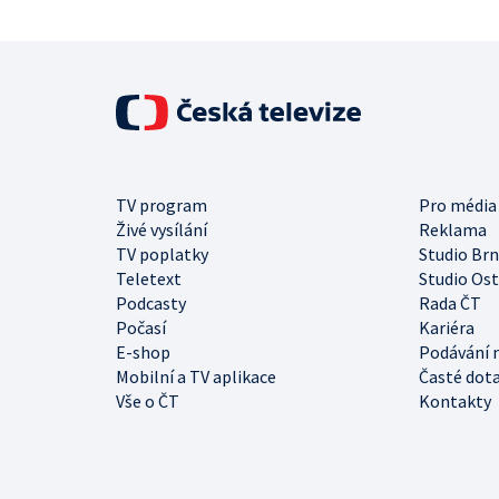
TV program
Pro média
Živé vysílání
Reklama
TV poplatky
Studio Br
Teletext
Studio Os
Podcasty
Rada ČT
Počasí
Kariéra
E-shop
Podávání 
Mobilní a TV aplikace
Časté dot
Vše o ČT
Kontakty