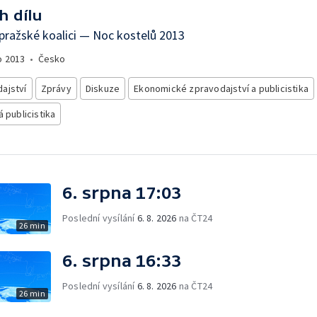
h dílu
 pražské koalici — Noc kostelů 2013
o
2013
•
Česko
ajství
Zprávy
Diskuze
Ekonomické zpravodajství a publicistika
á publicistika
6. srpna 17:03
Poslední vysílání
6. 8. 2026
na ČT24
26 min
6. srpna 16:33
Poslední vysílání
6. 8. 2026
na ČT24
26 min