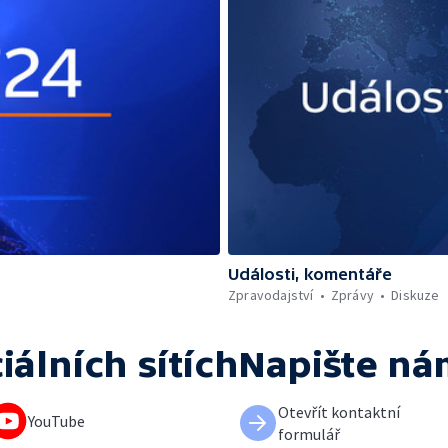
Události, komentáře
Zpravodajství
Zprávy
Diskuze
iálních sítích
Napište ná
Otevřít kontaktní
YouTube
formulář