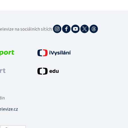
elevize na sociálních sítích:
din
levize.cz