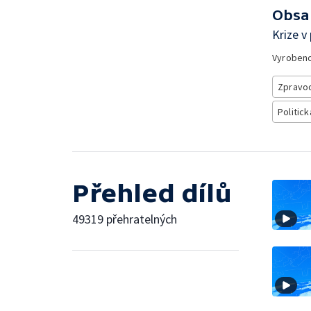
Obsa
Krize v
Vyroben
Zpravod
Politick
Přehled dílů
49319 přehratelných