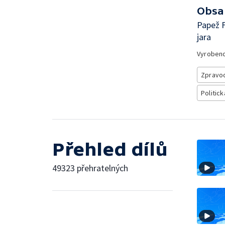
Obsa
Papež F
jara
Vyroben
Zpravod
Politick
Přehled dílů
49323 přehratelných