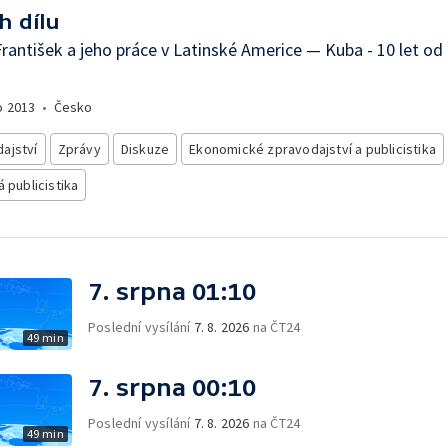
h dílu
rantišek a jeho práce v Latinské Americe — Kuba - 10 let od
o
2013
•
Česko
ajství
Zprávy
Diskuze
Ekonomické zpravodajství a publicistika
á publicistika
7. srpna 01:10
Poslední vysílání
7. 8. 2026
na ČT24
49 min
7. srpna 00:10
Poslední vysílání
7. 8. 2026
na ČT24
49 min