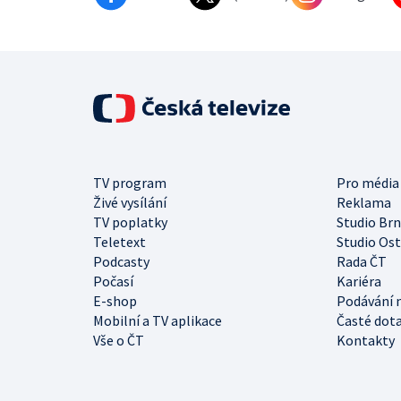
TV program
Pro média
Živé vysílání
Reklama
TV poplatky
Studio Br
Teletext
Studio Os
Podcasty
Rada ČT
Počasí
Kariéra
E-shop
Podávání 
Mobilní a TV aplikace
Časté dot
Vše o ČT
Kontakty