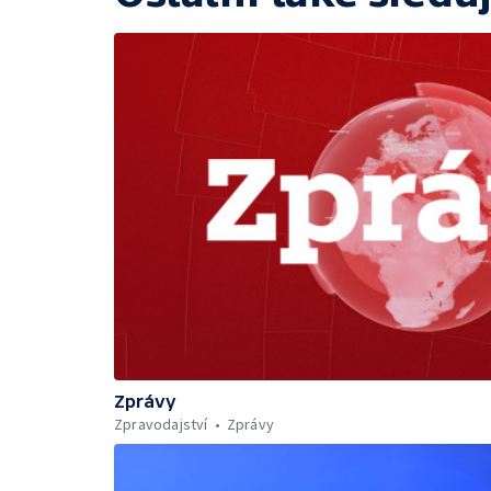
Zprávy
Zpravodajství
Zprávy