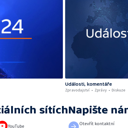
Události, komentáře
Zpravodajství
Zprávy
Diskuze
iálních sítích
Napište ná
Otevřít kontaktní
YouTube