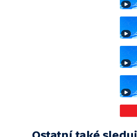
Ostatní také sleduj