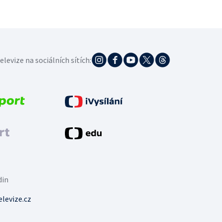
elevize na sociálních sítích:
din
levize.cz