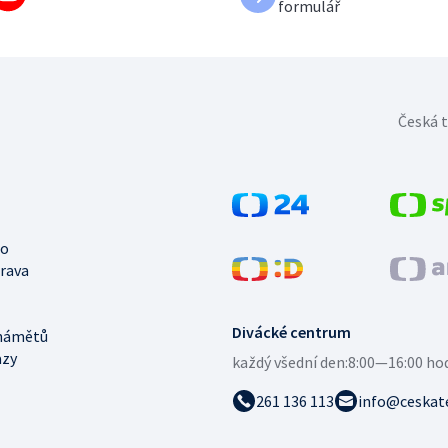
formulář
Česká t
no
trava
Divácké centrum
námětů
azy
každý všední den:
8:00—16:00 ho
261 136 113
info@ceskate