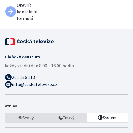
Otevřít
kontaktní
formulář
Divácké centrum
každý všední den:
8:00—16:00 hodin
261 136 113
info@ceskatelevize.cz
Vzhled
Světlý
Tmavý
Systém