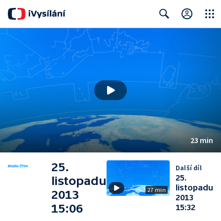
Close
Search
23 min
25.
Další díl
25.
listopadu
listopadu
27 min
2013
2013
15:06
15:32