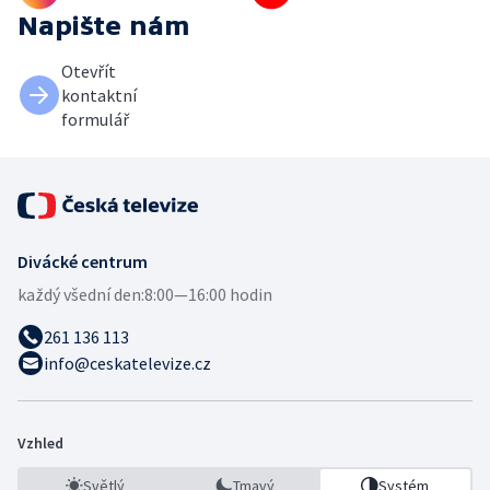
Napište nám
Otevřít
kontaktní
formulář
Divácké centrum
každý všední den:
8:00—16:00 hodin
261 136 113
info@ceskatelevize.cz
Vzhled
Světlý
Tmavý
Systém