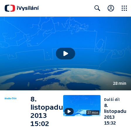
Close
Search
28 min
8.
Další díl
8.
listopadu
listopadu
27 min
2013
2013
15:02
15:32