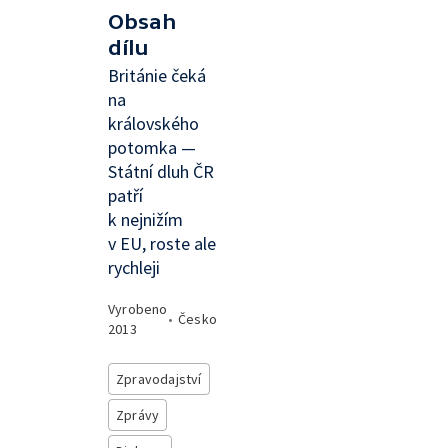
Obsah
dílu
Británie čeká
na
královského
potomka —
Státní dluh ČR
patří
k nejnižím
v EU, roste ale
rychleji
Vyrobeno
•
Česko
2013
Zpravodajství
Zprávy