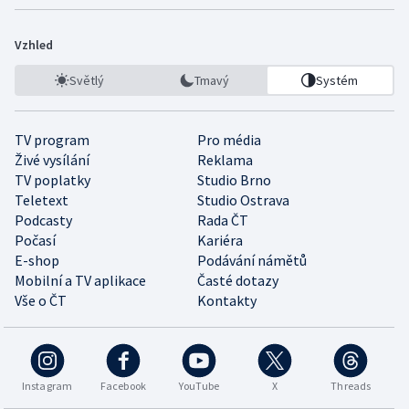
Vzhled
Světlý
Tmavý
Systém
TV program
Pro média
Živé vysílání
Reklama
TV poplatky
Studio Brno
Teletext
Studio Ostrava
Podcasty
Rada ČT
Počasí
Kariéra
E-shop
Podávání námětů
Mobilní a TV aplikace
Časté dotazy
Vše o ČT
Kontakty
Instagram
Facebook
YouTube
X
Threads