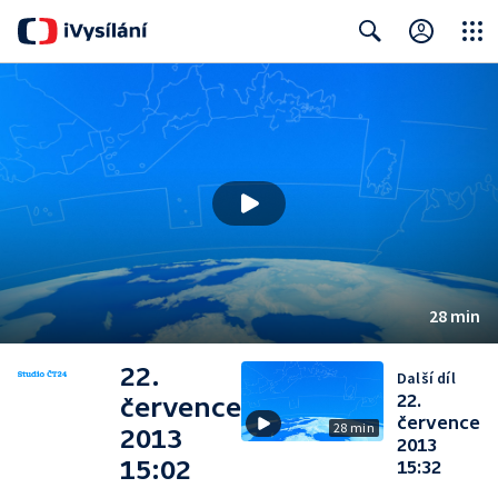
Close
Search
28 min
22.
Další díl
22.
července
července
28 min
2013
2013
15:02
15:32