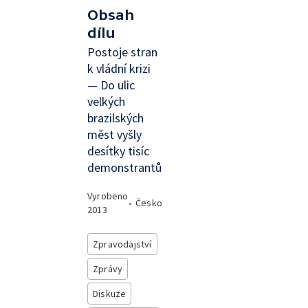
Obsah
dílu
Postoje stran
k vládní krizi
— Do ulic
velkých
brazilských
měst vyšly
desítky tisíc
demonstrantů
Vyrobeno
•
Česko
2013
Zpravodajství
Zprávy
Diskuze