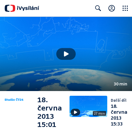
Close
Search
30 min
18.
Další díl
18.
června
června
27 min
2013
2013
15:01
15:33