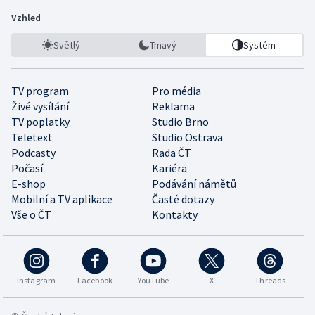
Vzhled
Světlý
Tmavý
Systém
TV program
Pro média
Živé vysílání
Reklama
TV poplatky
Studio Brno
Teletext
Studio Ostrava
Podcasty
Rada ČT
Počasí
Kariéra
E-shop
Podávání námětů
Mobilní a TV aplikace
Časté dotazy
Vše o ČT
Kontakty
Instagram
Facebook
YouTube
X
Threads