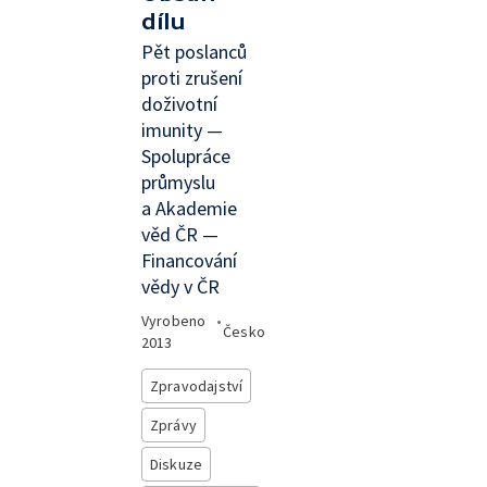
dílu
Pět poslanců
proti zrušení
doživotní
imunity —
Spolupráce
průmyslu
a Akademie
věd ČR —
Financování
vědy v ČR
Vyrobeno
•
Česko
2013
Zpravodajství
Zprávy
Diskuze