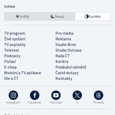
Vzhled
Světlý
Tmavý
Systém
TV program
Pro média
Živé vysílání
Reklama
TV poplatky
Studio Brno
Teletext
Studio Ostrava
Podcasty
Rada ČT
Počasí
Kariéra
E-shop
Podávání námětů
Mobilní a TV aplikace
Časté dotazy
Vše o ČT
Kontakty
Instagram
Facebook
YouTube
X
Threads