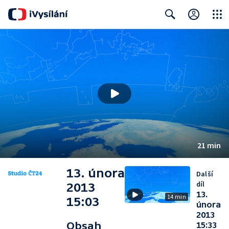
Close
Search
21 min
13. února
Další
díl
2013
13.
14 min
15:03
února
2013
Obsah
15:33