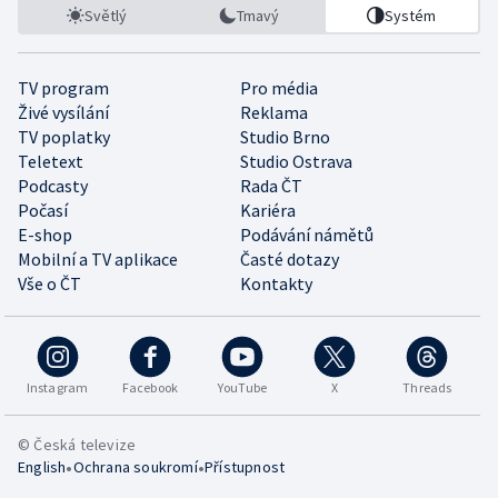
Světlý
Tmavý
Systém
TV program
Pro média
Živé vysílání
Reklama
TV poplatky
Studio Brno
Teletext
Studio Ostrava
Podcasty
Rada ČT
Počasí
Kariéra
E-shop
Podávání námětů
Mobilní a TV aplikace
Časté dotazy
Vše o ČT
Kontakty
Instagram
Facebook
YouTube
X
Threads
© Česká televize
•
•
English
Ochrana soukromí
Přístupnost