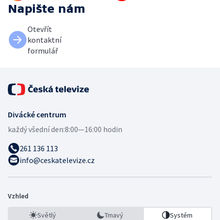
Napište nám
Otevřít
kontaktní
formulář
Divácké centrum
každý všední den:
8:00—16:00 hodin
261 136 113
info@ceskatelevize.cz
Vzhled
Světlý
Tmavý
Systém