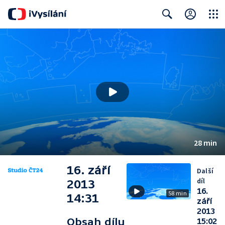
Close
Search
28 min
16. září
Další
díl
2013
16.
58 min
14:31
září
2013
Obsah dílu
15:02