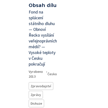
Obsah dílu
Fond na
splácení
státního dluhu
— Obnoví
Řecko vysílání
veřejnoprávních
médií? —
Vysoké teploty
v Česku
pokračují
Vyrobeno
•
Česko
2013
Zpravodajství
Zprávy
Diskuze