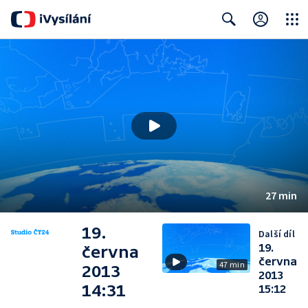
Close
Search
27 min
19.
Další díl
19.
června
června
47 min
2013
2013
14:31
15:12