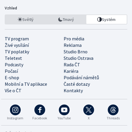
Vzhled
Světlý
Tmavý
Systém
TV program
Pro média
Živé vysílání
Reklama
TV poplatky
Studio Brno
Teletext
Studio Ostrava
Podcasty
Rada ČT
Počasí
Kariéra
E-shop
Podávání námětů
Mobilní a TV aplikace
Časté dotazy
Vše o ČT
Kontakty
Instagram
Facebook
YouTube
X
Threads