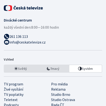
Divácké centrum
každý všední den:
8:00—16:00 hodin
261 136 113
info@ceskatelevize.cz
Vzhled
Světlý
Tmavý
Systém
TV program
Pro média
Živé vysílání
Reklama
TV poplatky
Studio Brno
Teletext
Studio Ostrava
Podcasty
Rada ČT