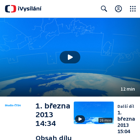
Close
Search
12 min
1. března
Další díl
1.
2013
března
26 min
14:34
2013
15:04
Obsah dílu