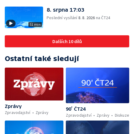
8. srpna 17:03
Poslední vysílání
8. 8. 2026
na ČT24
51 min
Dalších 10 dílů
Ostatní také sledují
Zprávy
90’ ČT24
Zpravodajství
Zprávy
Zpravodajství
Zprávy
Diskuze