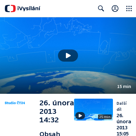
Close
Search
15 min
26. února
Další
díl
2013
26.
25 min
14:32
února
2013
Obsah
15:05