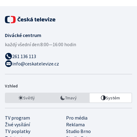
Divácké centrum
každý všední den:
8:00—16:00 hodin
261 136 113
info@ceskatelevize.cz
Vzhled
Světlý
Tmavý
Systém
TV program
Pro média
Živé vysílání
Reklama
TV poplatky
Studio Brno