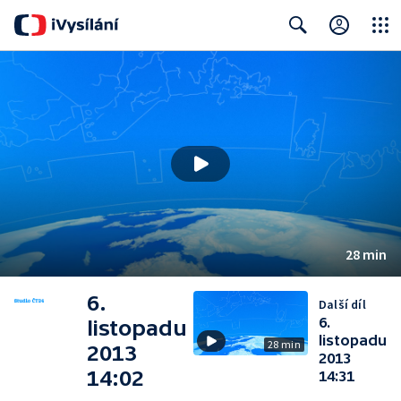
Close
Search
28 min
6.
Další díl
6.
listopadu
listopadu
28 min
2013
2013
14:02
14:31