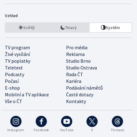
Vzhled
Světlý
Tmavý
Systém
TV program
Pro média
Živé vysílání
Reklama
TV poplatky
Studio Brno
Teletext
Studio Ostrava
Podcasty
Rada ČT
Počasí
Kariéra
E-shop
Podávání námětů
Mobilní a TV aplikace
Časté dotazy
Vše o ČT
Kontakty
Instagram
Facebook
YouTube
X
Threads