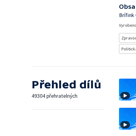
Obsa
Brífink
Vyroben
Zpravod
Politick
Přehled dílů
49304 přehratelných