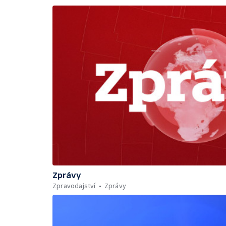
Zprávy
Zpravodajství
Zprávy