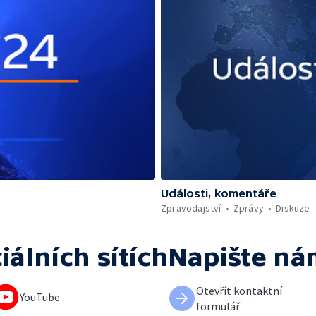
Události, komentáře
Zpravodajství
Zprávy
Diskuze
iálních sítích
Napište ná
Otevřít kontaktní
YouTube
formulář