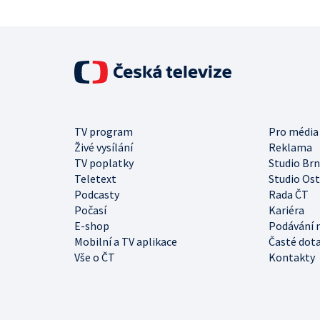
TV program
Pro média
Živé vysílání
Reklama
TV poplatky
Studio Br
Teletext
Studio Os
Podcasty
Rada ČT
Počasí
Kariéra
E-shop
Podávání 
Mobilní a TV aplikace
Časté dot
Vše o ČT
Kontakty