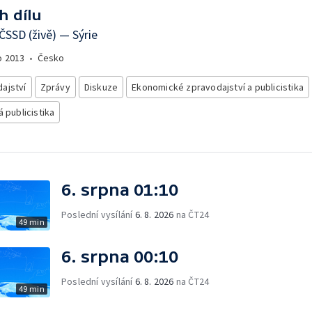
h dílu
 ČSSD (živě) — Sýrie
o
2013
•
Česko
ajství
Zprávy
Diskuze
Ekonomické zpravodajství a publicistika
á publicistika
6. srpna 01:10
Poslední vysílání
6. 8. 2026
na ČT24
49 min
6. srpna 00:10
Poslední vysílání
6. 8. 2026
na ČT24
49 min