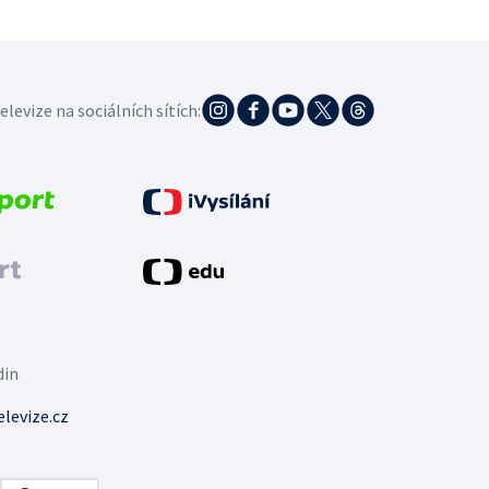
elevize na sociálních sítích:
din
levize.cz