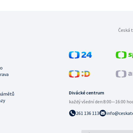
Česká t
no
trava
Divácké centrum
námětů
azy
každý všední den:
8:00—16:00 ho
261 136 113
info@ceskate