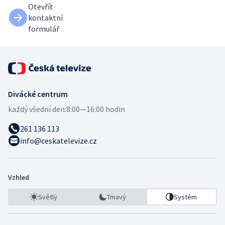
Otevřít
kontaktní
formulář
Divácké centrum
každý všední den:
8:00—16:00 hodin
261 136 113
info@ceskatelevize.cz
Vzhled
Světlý
Tmavý
Systém