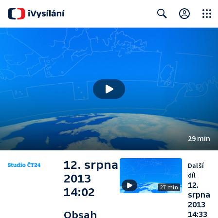
Close
Search
29 min
12. srpna
Další
díl
2013
12.
27 min
14:02
srpna
2013
Obsah
14:33