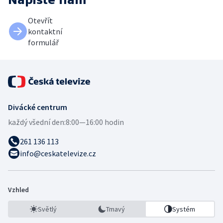
Otevřít
kontaktní
formulář
Divácké centrum
každý všední den:
8:00—16:00 hodin
261 136 113
info@ceskatelevize.cz
Vzhled
Světlý
Tmavý
Systém