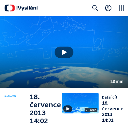
Close
Search
28 min
18.
Další díl
18.
července
července
28 min
2013
2013
14:02
14:31