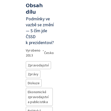
Obsah
dílu
Podmínky ve
vazbě se změní
— S čím jde
ČSSD
k prezidentovi?
Vyrobeno
•
Česko
2013
Zpravodajství
Zprávy
Diskuze
Ekonomické
zpravodajství
a publicistika
Politická