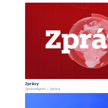
Zprávy
Zpravodajství
Zprávy