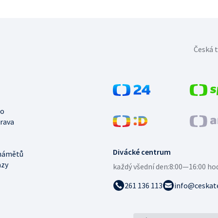
Česká t
no
trava
Divácké centrum
námětů
azy
každý všední den:
8:00—16:00 ho
261 136 113
info@ceskate