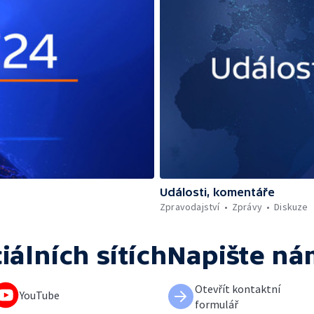
Události, komentáře
Zpravodajství
Zprávy
Diskuze
iálních sítích
Napište ná
Otevřít kontaktní
YouTube
formulář