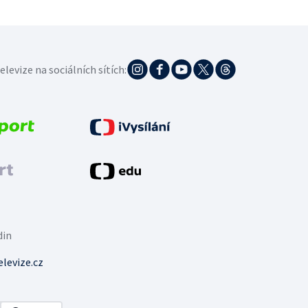
elevize na sociálních sítích:
din
levize.cz