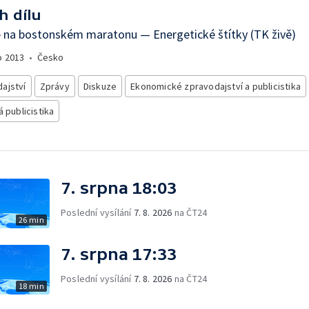
h dílu
 na bostonském maratonu — Energetické štítky (TK živě)
o
2013
•
Česko
ajství
Zprávy
Diskuze
Ekonomické zpravodajství a publicistika
á publicistika
7. srpna 18:03
Poslední vysílání
7. 8. 2026
na ČT24
26 min
7. srpna 17:33
Poslední vysílání
7. 8. 2026
na ČT24
18 min