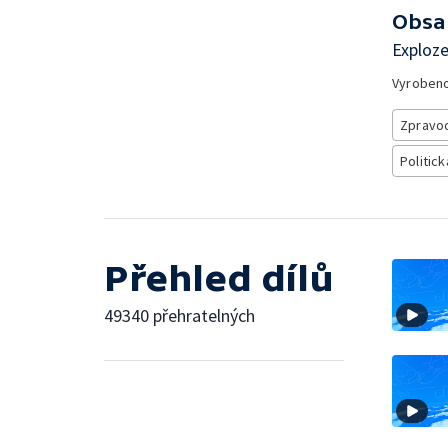
Obsa
Exploze
Vyroben
Zpravod
Politick
Přehled dílů
49340 přehratelných