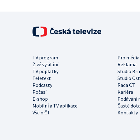
TV program
Pro média
Živé vysílání
Reklama
TV poplatky
Studio Br
Teletext
Studio Os
Podcasty
Rada ČT
Počasí
Kariéra
E-shop
Podávání 
Mobilní a TV aplikace
Časté dot
Vše o ČT
Kontakty