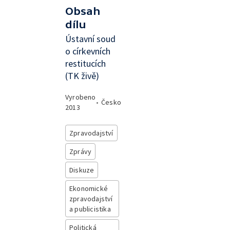
Obsah
dílu
Ústavní soud
o církevních
restitucích
(TK živě)
Vyrobeno
•
Česko
2013
Zpravodajství
Zprávy
Diskuze
Ekonomické
zpravodajství
a publicistika
Politická