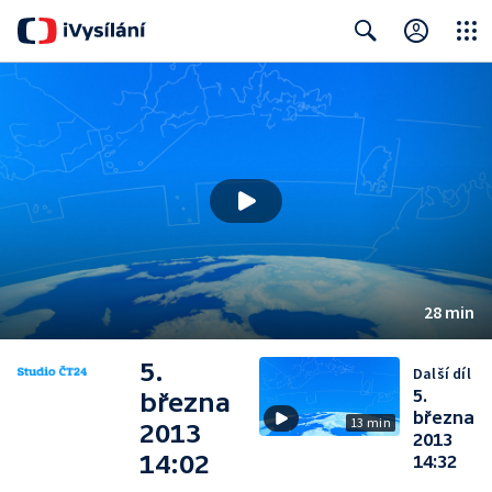
Close
Search
28 min
5.
Další díl
5.
března
března
13 min
2013
2013
14:02
14:32