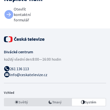
Otevřít
kontaktní
formulář
Divácké centrum
každý všední den:
8:00—16:00 hodin
261 136 113
info@ceskatelevize.cz
Vzhled
Světlý
Tmavý
Systém