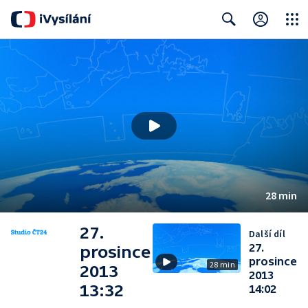
Close
Search
28 min
27.
Další díl
27.
prosince
prosince
28 min
2013
2013
13:32
14:02