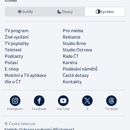
Vzhled
Světlý
Tmavý
Systém
TV program
Pro média
Živé vysílání
Reklama
TV poplatky
Studio Brno
Teletext
Studio Ostrava
Podcasty
Rada ČT
Počasí
Kariéra
E-shop
Podávání námětů
Mobilní a TV aplikace
Časté dotazy
Vše o ČT
Kontakty
Instagram
Facebook
YouTube
X
Threads
© Česká televize
•
•
English
Ochrana soukromí
Přístupnost