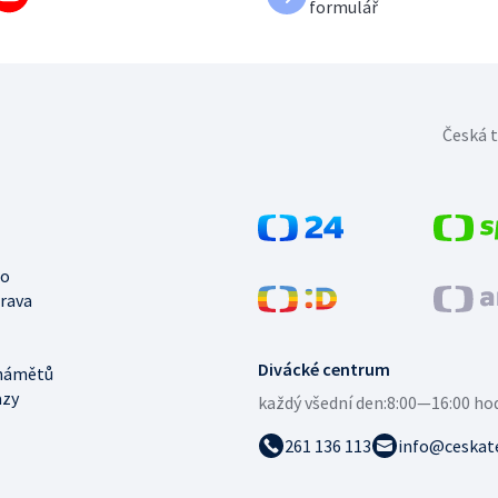
formulář
Česká t
no
trava
Divácké centrum
námětů
azy
každý všední den:
8:00—16:00 ho
261 136 113
info@ceskate