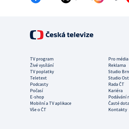
TV program
Pro média
Živé vysílání
Reklama
TV poplatky
Studio Br
Teletext
Studio Os
Podcasty
Rada ČT
Počasí
Kariéra
E-shop
Podávání 
Mobilní a TV aplikace
Časté dot
Vše o ČT
Kontakty