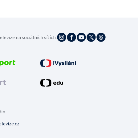
elevize na sociálních sítích:
din
levize.cz