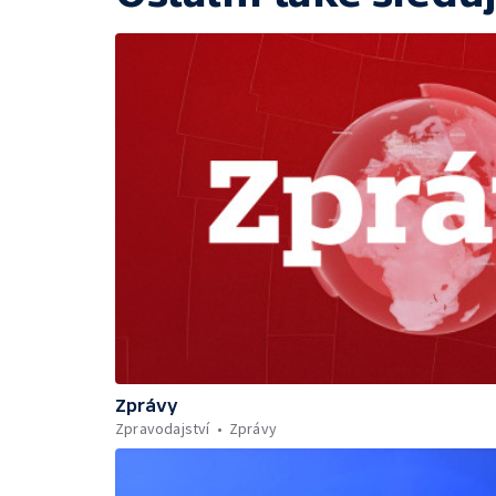
Zprávy
Zpravodajství
Zprávy