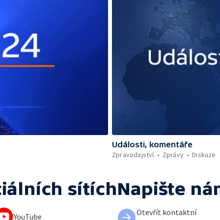
Události, komentáře
Zpravodajství
Zprávy
Diskuze
iálních sítích
Napište ná
Otevřít kontaktní
YouTube