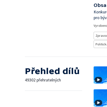
Obsa
Konkure
pro býv
Vyroben
Zpravod
Politick
Přehled dílů
49302 přehratelných