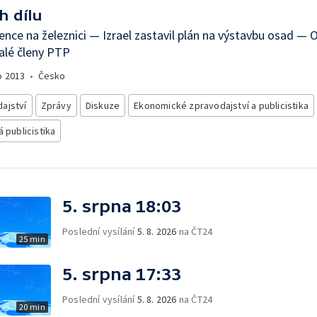
h dílu
nce na železnici — Izrael zastavil plán na výstavbu osad —
alé členy PTP
o
2013
•
Česko
ajství
Zprávy
Diskuze
Ekonomické zpravodajství a publicistika
á publicistika
5. srpna 18:03
Poslední vysílání
5. 8. 2026
na ČT24
25 min
5. srpna 17:33
Poslední vysílání
5. 8. 2026
na ČT24
20 min