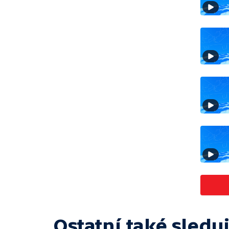
Ostatní také sleduj