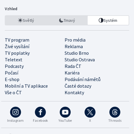
Vzhled
Světlý
Tmavý
Systém
TV program
Pro média
Živé vysílání
Reklama
TV poplatky
Studio Brno
Teletext
Studio Ostrava
Podcasty
Rada ČT
Počasí
Kariéra
E-shop
Podávání námětů
Mobilní a TV aplikace
Časté dotazy
Vše o ČT
Kontakty
Instagram
Facebook
YouTube
X
Threads