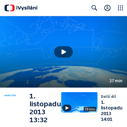
Close
Search
27 min
1.
Další díl
1.
listopadu
listopadu
28 min
2013
2013
13:32
14:01